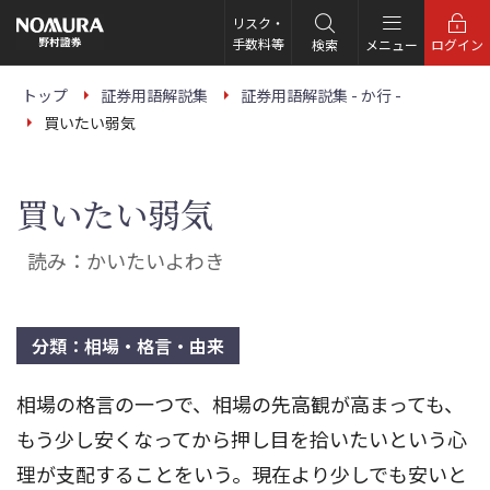
こ
の
リスク・
ペ
手数料等
検索
メニュー
ログイン
ー
ジ
の
トップ
証券用語解説集
証券用語解説集 - か行 -
本
買いたい弱気
文
へ
買いたい弱気
読み：かいたいよわき
分類：相場・格言・由来
相場の格言の一つで、相場の先高観が高まっても、
もう少し安くなってから押し目を拾いたいという心
理が支配することをいう。現在より少しでも安いと