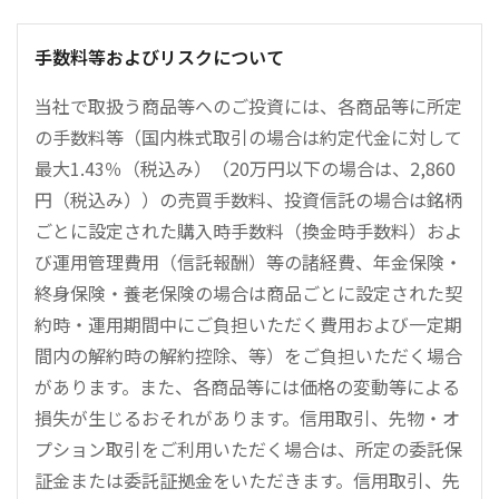
手数料等およびリスクについて
当社で取扱う商品等へのご投資には、各商品等に所定
の手数料等（国内株式取引の場合は約定代金に対して
最大1.43％（税込み）（20万円以下の場合は、2,860
円（税込み））の売買手数料、投資信託の場合は銘柄
ごとに設定された購入時手数料（換金時手数料）およ
び運用管理費用（信託報酬）等の諸経費、年金保険・
終身保険・養老保険の場合は商品ごとに設定された契
約時・運用期間中にご負担いただく費用および一定期
間内の解約時の解約控除、等）をご負担いただく場合
があります。また、各商品等には価格の変動等による
損失が生じるおそれがあります。信用取引、先物・オ
プション取引をご利用いただく場合は、所定の委託保
証金または委託証拠金をいただきます。信用取引、先