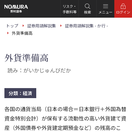
こ
の
リスク・
ペ
手数料等
検索
メニュー
ログイン
ー
ジ
の
トップ
証券用語解説集
証券用語解説集 - か行 -
本
外貨準備高
文
へ
外貨準備高
読み：がいかじゅんびだか
分類：経済
各国の通貨当局（日本の場合＝日本銀行＋外国為替
資金特別会計）が保有する流動性の高い外貨建て資
産（外国債券や外貨建定期預金など）の残高のこ