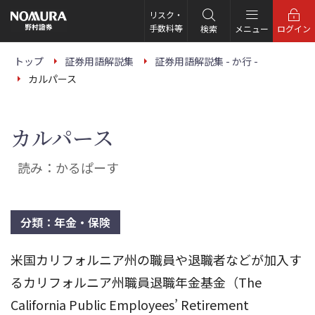
こ
の
リスク・
ペ
手数料等
検索
メニュー
ログイン
ー
ジ
の
トップ
証券用語解説集
証券用語解説集 - か行 -
本
カルパース
文
へ
カルパース
読み：かるぱーす
分類：年金・保険
米国カリフォルニア州の職員や退職者などが加入す
るカリフォルニア州職員退職年金基金（The
California Public Employees’ Retirement