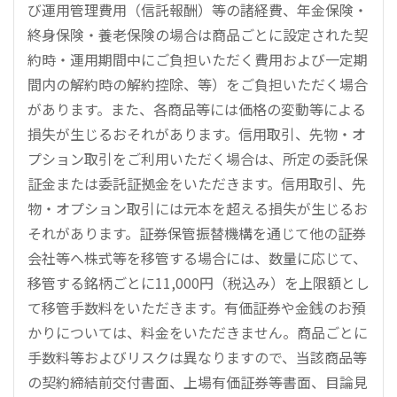
び運用管理費用（信託報酬）等の諸経費、年金保険・
終身保険・養老保険の場合は商品ごとに設定された契
約時・運用期間中にご負担いただく費用および一定期
間内の解約時の解約控除、等）をご負担いただく場合
があります。また、各商品等には価格の変動等による
損失が生じるおそれがあります。信用取引、先物・オ
プション取引をご利用いただく場合は、所定の委託保
証金または委託証拠金をいただきます。信用取引、先
物・オプション取引には元本を超える損失が生じるお
それがあります。証券保管振替機構を通じて他の証券
会社等へ株式等を移管する場合には、数量に応じて、
移管する銘柄ごとに11,000円（税込み）を上限額とし
て移管手数料をいただきます。有価証券や金銭のお預
かりについては、料金をいただきません。商品ごとに
手数料等およびリスクは異なりますので、当該商品等
の契約締結前交付書面、上場有価証券等書面、目論見