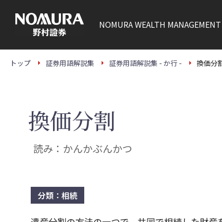
こ
の
ペ
NOMURA
WEALTH MANAGEMENT
ー
ジ
の
本
文
トップ
証券用語解説集
証券用語解説集 - か行 -
換価分
へ
換価分割
読み：かんかぶんかつ
分類：相続
遺産分割の方法の一つで、共同で相続した財産