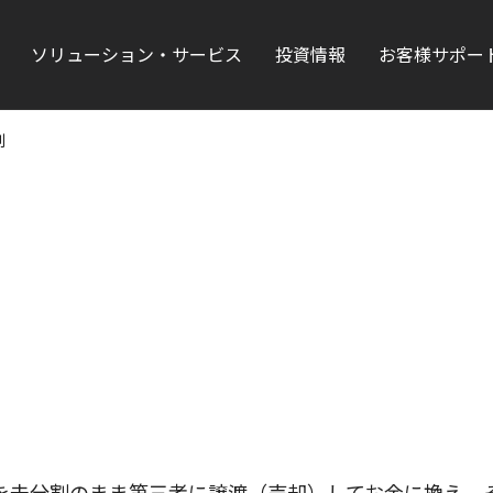
ソリューション・サービス
投資情報
お客様サポー
割
を未分割のまま第三者に譲渡（売却）してお金に換え、