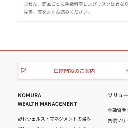
ません。商品ごとに手数料等およびリスクは異な
見書、等をよくお読みください。
こ
の
ペ
ー
口座開設のご案内
ジ
の
本
文
へ
NOMURA
ソリュ
WEALTH MANAGEMENT
金融資産
野村ウェルス・マネジメントの強み
負債ソリ