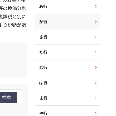
あ行
等の換価分割
税課税と別に
か行
より税額が調
さ行
た行
な行
は行
検索
ま行
や行