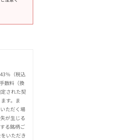
43％（税込
時手数料（換
設定された契
ります。ま
用いただく場
損失が生じる
管する銘柄ご
金をいただき