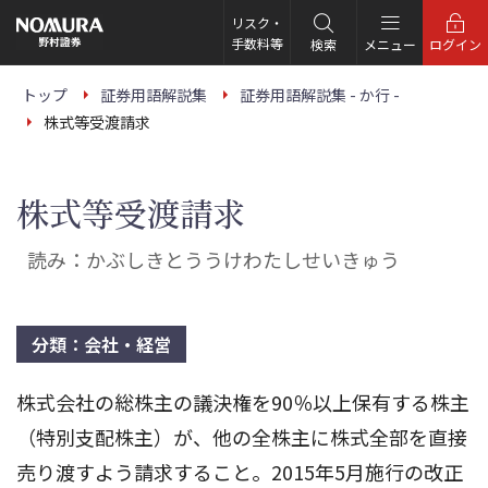
こ
の
リスク・
ペ
手数料等
検索
メニュー
ログイン
ー
ジ
の
トップ
証券用語解説集
証券用語解説集 - か行 -
本
株式等受渡請求
文
へ
株式等受渡請求
読み：かぶしきとううけわたしせいきゅう
分類：会社・経営
株式会社の総株主の議決権を90％以上保有する株主
（特別支配株主）が、他の全株主に株式全部を直接
売り渡すよう請求すること。2015年5月施行の改正