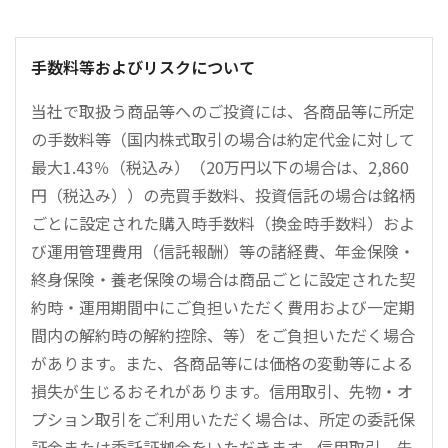
手数料等およびリスクについて
当社で取扱う商品等へのご投資には、各商品等に所定
の手数料等（国内株式取引の場合は約定代金に対して
最大1.43％（税込み）（20万円以下の場合は、2,860
円（税込み））の売買手数料、投資信託の場合は銘柄
ごとに設定された購入時手数料（換金時手数料）およ
び運用管理費用（信託報酬）等の諸経費、年金保険・
終身保険・養老保険の場合は商品ごとに設定された契
約時・運用期間中にご負担いただく費用および一定期
間内の解約時の解約控除、等）をご負担いただく場合
があります。また、各商品等には価格の変動等による
損失が生じるおそれがあります。信用取引、先物・オ
プション取引をご利用いただく場合は、所定の委託保
証金または委託証拠金をいただきます。信用取引、先