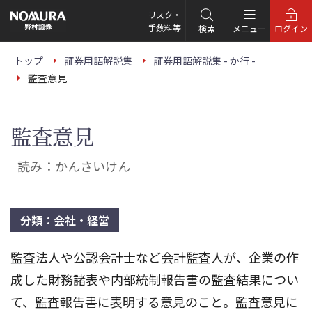
こ
の
リスク・
ペ
手数料等
検索
メニュー
ログイン
ー
ジ
の
トップ
証券用語解説集
証券用語解説集 - か行 -
本
監査意見
文
へ
監査意見
読み：かんさいけん
分類：会社・経営
監査法人や公認会計士など会計監査人が、企業の作
成した財務諸表や内部統制報告書の監査結果につい
て、監査報告書に表明する意見のこと。監査意見に