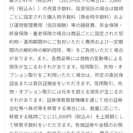
最大1.43％（税込み）（20万円以下の場合は、2,860
円（税込み））の売買手数料、投資信託の場合は銘柄
ごとに設定された購入時手数料（換金時手数料）およ
び運用管理費用（信託報酬）等の諸経費、年金保険・
終身保険・養老保険の場合は商品ごとに設定された契
約時・運用期間中にご負担いただく費用および一定期
間内の解約時の解約控除、等）をご負担いただく場合
があります。また、各商品等には価格の変動等による
損失が生じるおそれがあります。信用取引、先物・オ
プション取引をご利用いただく場合は、所定の委託保
証金または委託証拠金をいただきます。信用取引、先
物・オプション取引には元本を超える損失が生じるお
それがあります。証券保管振替機構を通じて他の証券
会社等へ株式等を移管する場合には、数量に応じて、
移管する銘柄ごとに11,000円（税込み）を上限額とし
て移管手数料をいただきます。有価証券や金銭のお預