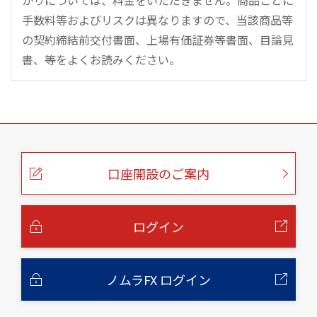
かりについては、料金をいただきません。商品ごとに
手数料等およびリスクは異なりますので、当該商品等
の契約締結前交付書面、上場有価証券等書面、目論見
書、等をよくお読みください。
こ
の
ペ
ー
口座開設のご案内
ジ
の
本
文
へ
ログイン
ノムラFX ログイン