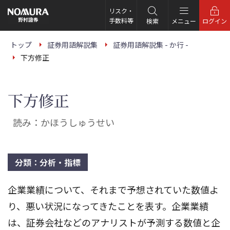
こ
の
リスク・
ペ
手数料等
検索
メニュー
ログイン
ー
ジ
の
トップ
証券用語解説集
証券用語解説集 - か行 -
本
下方修正
文
へ
下方修正
読み：かほうしゅうせい
分類：分析・指標
企業業績について、それまで予想されていた数値よ
り、悪い状況になってきたことを表す。企業業績
は、証券会社などのアナリストが予測する数値と企