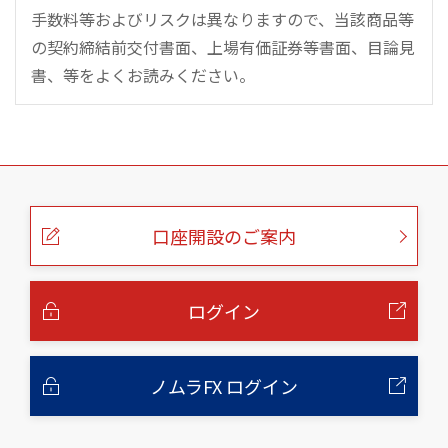
手数料等およびリスクは異なりますので、当該商品等
の契約締結前交付書面、上場有価証券等書面、目論見
書、等をよくお読みください。
こ
の
ペ
ー
口座開設のご案内
ジ
の
本
文
へ
ログイン
ノムラFX ログイン