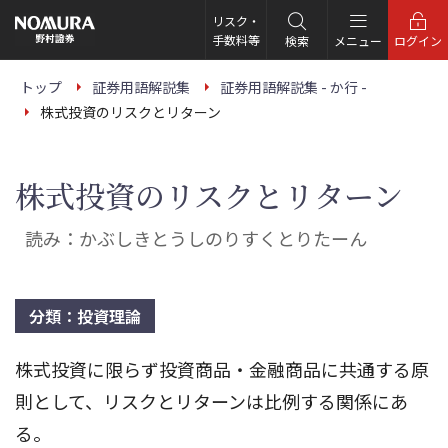
こ
の
リスク・
ペ
手数料等
検索
メニュー
ログイン
ー
ジ
の
トップ
証券用語解説集
証券用語解説集 - か行 -
本
株式投資のリスクとリターン
文
へ
株式投資のリスクとリターン
読み：かぶしきとうしのりすくとりたーん
分類：投資理論
株式投資に限らず投資商品・金融商品に共通する原
則として、リスクとリターンは比例する関係にあ
る。