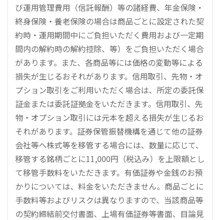
び運用管理費用（信託報酬）等の諸経費、年金保険・
終身保険・養老保険の場合は商品ごとに設定された契
約時・運用期間中にご負担いただく費用および一定期
間内の解約時の解約控除、等）をご負担いただく場合
があります。また、各商品等には価格の変動等による
損失が生じるおそれがあります。信用取引、先物・オ
プション取引をご利用いただく場合は、所定の委託保
証金または委託証拠金をいただきます。信用取引、先
物・オプション取引には元本を超える損失が生じるお
それがあります。証券保管振替機構を通じて他の証券
会社等へ株式等を移管する場合には、数量に応じて、
移管する銘柄ごとに11,000円（税込み）を上限額とし
て移管手数料をいただきます。有価証券や金銭のお預
かりについては、料金をいただきません。商品ごとに
手数料等およびリスクは異なりますので、当該商品等
の契約締結前交付書面、上場有価証券等書面、目論見