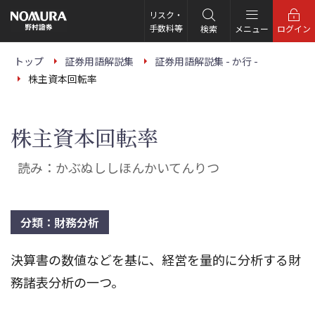
こ
の
リスク・
ペ
手数料等
検索
メニュー
ログイン
ー
ジ
の
トップ
証券用語解説集
証券用語解説集 - か行 -
本
株主資本回転率
文
へ
株主資本回転率
読み：かぶぬししほんかいてんりつ
分類：財務分析
決算書の数値などを基に、経営を量的に分析する財
務諸表分析の一つ。