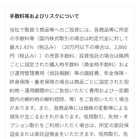
手数料等およびリスクについて
当社で取扱う商品等へのご投資には、各商品等に所定
の手数料等（国内株式取引の場合は約定代金に対して
最大1.43％（税込み）（20万円以下の場合は、2,860
円（税込み））の売買手数料、投資信託の場合は銘柄
ごとに設定された購入時手数料（換金時手数料）およ
び運用管理費用（信託報酬）等の諸経費、年金保険・
終身保険・養老保険の場合は商品ごとに設定された契
約時・運用期間中にご負担いただく費用および一定期
間内の解約時の解約控除、等）をご負担いただく場合
があります。また、各商品等には価格の変動等による
損失が生じるおそれがあります。信用取引、先物・オ
プション取引をご利用いただく場合は、所定の委託保
証金または委託証拠金をいただきます。信用取引、先