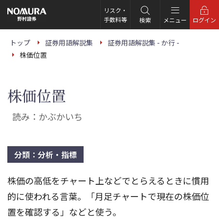
こ
の
リスク・
ペ
手数料等
検索
メニュー
ログイン
ー
ジ
の
トップ
証券用語解説集
証券用語解説集 - か行 -
本
株価位置
文
へ
株価位置
読み：かぶかいち
分類：分析・指標
株価の高低をチャート上などでとらえるときに慣用
的に使われる言葉。「月足チャートで現在の株価位
置を確認する」などと使う。