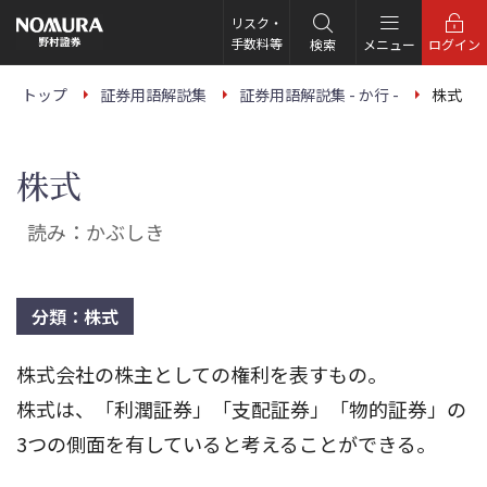
こ
の
リスク・
ペ
手数料等
検索
メニュー
ログイン
ー
ジ
の
トップ
証券用語解説集
証券用語解説集 - か行 -
株式
本
文
へ
株式
読み：かぶしき
分類：株式
株式会社の株主としての権利を表すもの。
株式は、「利潤証券」「支配証券」「物的証券」の
3つの側面を有していると考えることができる。