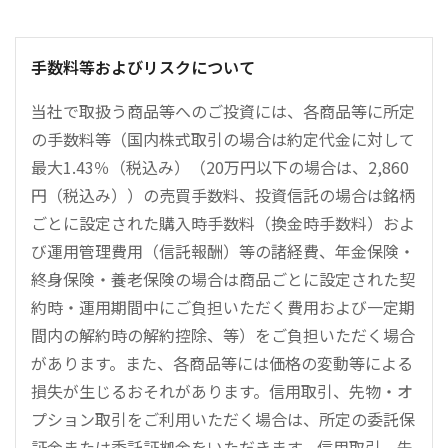
手数料等およびリスクについて
当社で取扱う商品等へのご投資には、各商品等に所定
の手数料等（国内株式取引の場合は約定代金に対して
最大1.43％（税込み）（20万円以下の場合は、2,860
円（税込み））の売買手数料、投資信託の場合は銘柄
ごとに設定された購入時手数料（換金時手数料）およ
び運用管理費用（信託報酬）等の諸経費、年金保険・
終身保険・養老保険の場合は商品ごとに設定された契
約時・運用期間中にご負担いただく費用および一定期
間内の解約時の解約控除、等）をご負担いただく場合
があります。また、各商品等には価格の変動等による
損失が生じるおそれがあります。信用取引、先物・オ
プション取引をご利用いただく場合は、所定の委託保
証金または委託証拠金をいただきます。信用取引、先