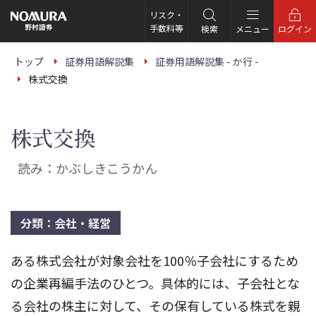
こ
の
リスク・
ペ
手数料等
検索
メニュー
ログイン
ー
ジ
の
トップ
証券用語解説集
証券用語解説集 - か行 -
本
株式交換
文
へ
株式交換
読み：かぶしきこうかん
分類：会社・経営
ある株式会社が対象会社を100％子会社にするため
の企業再編手法のひとつ。具体的には、子会社とな
る会社の株主に対して、その保有している株式を親