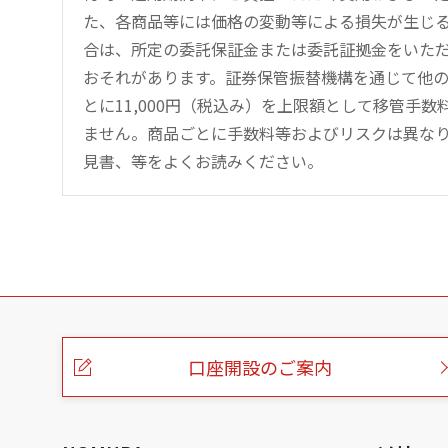
た、各商品等には価格の変動等による損失が生じ
合は、所定の委託保証金または委託証拠金をいた
おそれがあります。証券保管振替機構を通じて他
とに11,000円（税込み）を上限額として移管手
ません。商品ごとに手数料等およびリスクは異な
見書、等をよくお読みください。
こ
の
ペ
ー
口座開設のご案内
ジ
の
本
文
へ