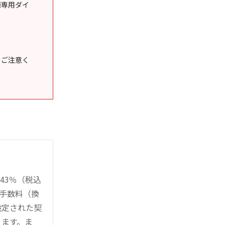
様専用ダイ
うご注意く
43％（税込
時手数料（換
設定された契
ります。ま