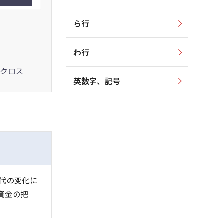
ら行
わ行
クロス
英数字、記号
代の変化に
資金の把