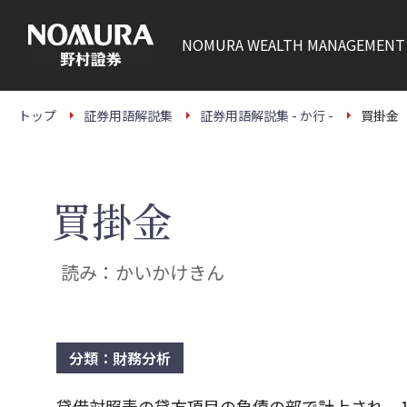
こ
の
ペ
NOMURA
WEALTH MANAGEMENT
ー
ジ
の
本
文
トップ
証券用語解説集
証券用語解説集 - か行 -
買掛金
へ
買掛金
読み：かいかけきん
分類：財務分析
貸借対照表の貸方項目の負債の部で計上され、