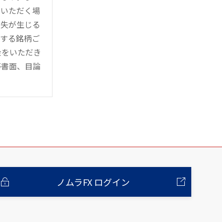
用いただく場
損失が生じる
管する銘柄ご
金をいただき
等書面、目論
ノムラFX ログイン