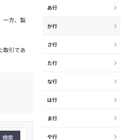
あ行
。一方、製
か行
さ行
た取引であ
た行
な行
は行
ま行
や行
検索