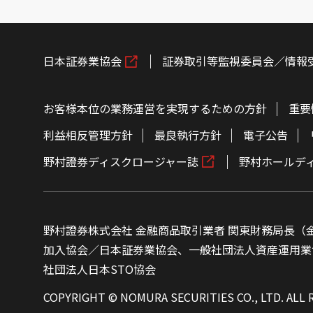
日本証券業協会
証券取引等監視委員会／情報
お客様本位の業務運営を実現するための方針
重要
利益相反管理方針
最良執行方針
電子公告
野村證券ディスクロージャー誌
野村ホールデ
野村證券株式会社 金融商品取引業者 関東財務局長（金
加入協会／日本証券業協会、一般社団法人資産運用業
社団法人日本STO協会
COPYRIGHT © NOMURA SECURITIES CO., LTD. ALL 