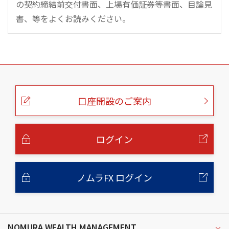
の契約締結前交付書面、上場有価証券等書面、目論見
書、等をよくお読みください。
こ
の
ペ
ー
口座開設のご案内
ジ
の
本
文
へ
ログイン
ノムラFX ログイン
NOMURA WEALTH MANAGEMENT