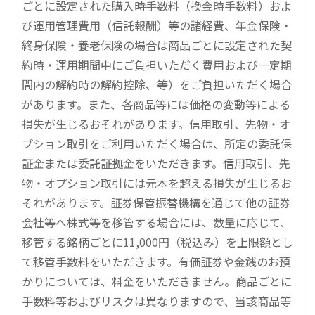
ごとに設定された購入時手数料（換金時手数料）およ
び運用管理費用（信託報酬）等の諸経費、年金保険・
終身保険・養老保険の場合は商品ごとに設定された契
約時・運用期間中にご負担いただく費用および一定期
間内の解約時の解約控除、等）をご負担いただく場合
があります。また、各商品等には価格の変動等による
損失が生じるおそれがあります。信用取引、先物・オ
プション取引をご利用いただく場合は、所定の委託保
証金または委託証拠金をいただきます。信用取引、先
物・オプション取引には元本を超える損失が生じるお
それがあります。証券保管振替機構を通じて他の証券
会社等へ株式等を移管する場合には、数量に応じて、
移管する銘柄ごとに11,000円（税込み）を上限額とし
て移管手数料をいただきます。有価証券や金銭のお預
かりについては、料金をいただきません。商品ごとに
手数料等およびリスクは異なりますので、当該商品等