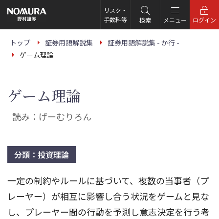
こ
の
リスク・
ペ
手数料等
検索
メニュー
ログイン
ー
ジ
の
トップ
証券用語解説集
証券用語解説集 - か行 -
本
ゲーム理論
文
へ
ゲーム理論
読み：げーむりろん
分類：投資理論
一定の制約やルールに基づいて、複数の当事者（プ
レーヤー）が相互に影響し合う状況をゲームと見な
し、プレーヤー間の行動を予測し意志決定を行う考