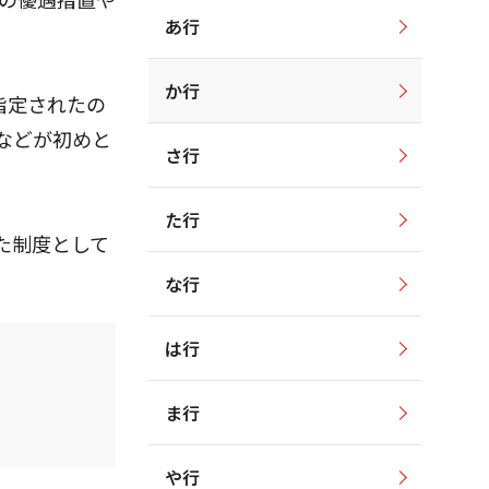
あ行
か行
指定されたの
などが初めと
さ行
た行
た制度として
な行
は行
ま行
や行