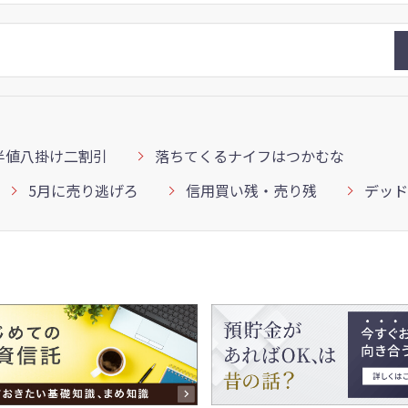
半値八掛け二割引
落ちてくるナイフはつかむな
5月に売り逃げろ
信用買い残・売り残
デッド