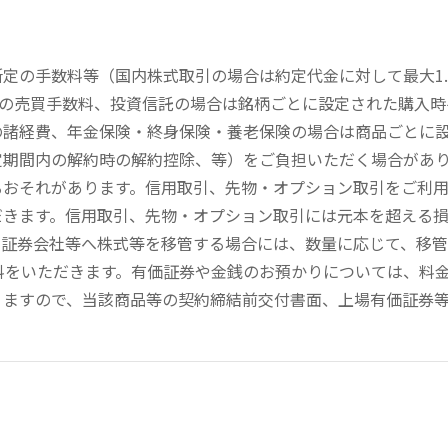
定の手数料等（国内株式取引の場合は約定代金に対して最大1.
））の売買手数料、投資信託の場合は銘柄ごとに設定された購入
の諸経費、年金保険・終身保険・養老保険の場合は商品ごとに
定期間内の解約時の解約控除、等）をご負担いただく場合があ
るおそれがあります。信用取引、先物・オプション取引をご利
だきます。信用取引、先物・オプション取引には元本を超える
の証券会社等へ株式等を移管する場合には、数量に応じて、移
数料をいただきます。有価証券や金銭のお預かりについては、料
りますので、当該商品等の契約締結前交付書面、上場有価証券