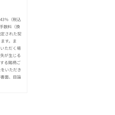
43％（税込
時手数料（換
設定された契
ります。ま
用いただく場
損失が生じる
管する銘柄ご
金をいただき
等書面、目論