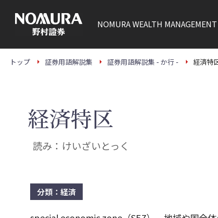
こ
の
ペ
NOMURA
WEALTH MANAGEMENT
ー
ジ
の
本
文
トップ
証券用語解説集
証券用語解説集 - か行 -
経済特
へ
経済特区
読み：けいざいとっく
分類：経済
special economic zone（SEZ）