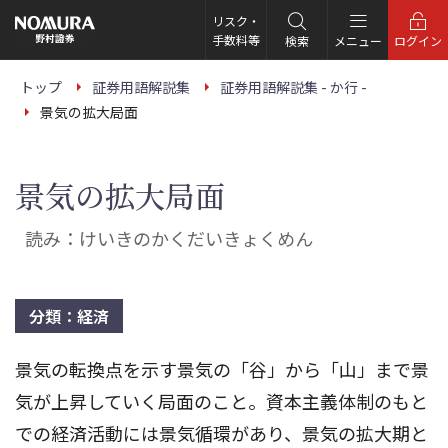
こ
の
リスク・
ペ
手数料等
検索
メニュー
ログイン
ー
ジ
の
トップ
証券用語解説集
証券用語解説集 - か行 -
本
景気の拡大局面
文
へ
景気の拡大局面
読み：けいきのかくだいきょくめん
分類：経済
景気の転換点を示す景気の「谷」から「山」まで景
気が上昇していく局面のこと。資本主義体制のもと
での経済活動には景気循環があり、景気の拡大期と