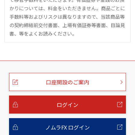
かりについては、料金をいただきません。商品ごとに
手数料等およびリスクは異なりますので、当該商品等
の契約締結前交付書面、上場有価証券等書面、目論見
書、等をよくお読みください。
こ
の
ペ
ー
口座開設のご案内
ジ
の
本
文
へ
ログイン
ノムラFX ログイン