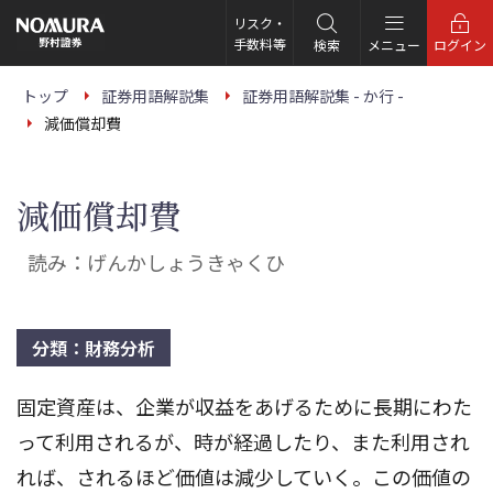
こ
の
リスク・
ペ
手数料等
検索
メニュー
ログイン
ー
ジ
の
トップ
証券用語解説集
証券用語解説集 - か行 -
本
減価償却費
文
へ
減価償却費
読み：げんかしょうきゃくひ
分類：財務分析
固定資産は、企業が収益をあげるために長期にわた
って利用されるが、時が経過したり、また利用され
れば、されるほど価値は減少していく。この価値の