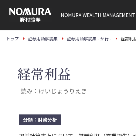
こ
の
ペ
NOMURA
WEALTH MANAGEMENT
ー
ジ
の
本
文
トップ
証券用語解説集
証券用語解説集 - か行 -
経常利
へ
経常利益
読み：けいじょうりえき
分類：財務分析
損益計算書上において、営業利益（営業損失）