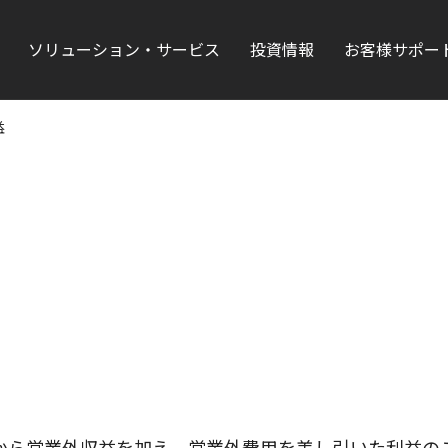
ソリューション・サービス
投資情報
お客様サポー
益
から営業外収益を加え、営業外費用を差し引いた利益の