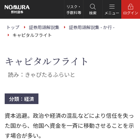
こ
の
リスク・
ペ
手数料等
検索
メニュー
ログイン
ー
ジ
の
トップ
証券用語解説集
証券用語解説集 - か行 -
本
キャピタルフライト
文
へ
キャピタルフライト
読み：きゃぴたるふらいと
分類：経済
資本逃避。政治や経済の混乱などにより信任を失っ
た国から、他国へ資金を一斉に移動させることを示
す場合が多い。