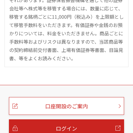
それがあります。証券保管振替機構を通じて他の証券
会社等へ株式等を移管する場合には、数量に応じて、
移管する銘柄ごとに11,000円（税込み）を上限額とし
て移管手数料をいただきます。有価証券や金銭のお預
かりについては、料金をいただきません。商品ごとに
手数料等およびリスクは異なりますので、当該商品等
の契約締結前交付書面、上場有価証券等書面、目論見
書、等をよくお読みください。
こ
の
ペ
ー
口座開設のご案内
ジ
の
本
文
へ
ログイン