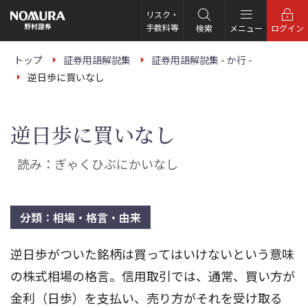
こ
の
リスク・
ペ
手数料等
検索
メニュー
ログイン
ー
ジ
の
トップ
証券用語解説集
証券用語解説集 - か行 -
本
逆日歩に買いなし
文
へ
逆日歩に買いなし
読み：ぎゃくひぶにかいなし
分類：相場・格言・由来
逆日歩がついた銘柄は買ってはいけないという意味
の株式相場の格言。信用取引では、通常、買い方が
金利（日歩）を支払い、売り方がそれを受け取る