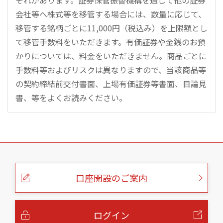
それがあります。証券保管振替機構を通じて他の証券
会社等へ株式等を移管する場合には、数量に応じて、
移管する銘柄ごとに11,000円（税込み）を上限額とし
て移管手数料をいただきます。有価証券や金銭のお預
かりについては、料金をいただきません。商品ごとに
手数料等およびリスクは異なりますので、当該商品等
の契約締結前交付書面、上場有価証券等書面、目論見
書、等をよくお読みください。
こ
の
ペ
ー
口座開設のご案内
ジ
の
本
文
へ
ログイン