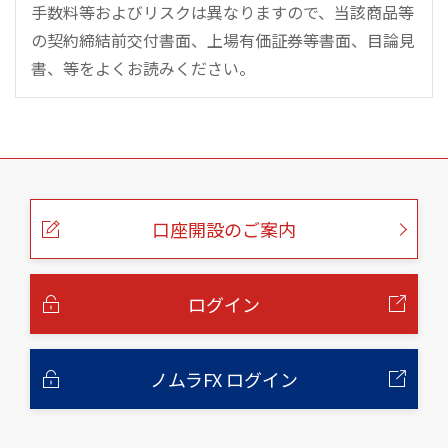
手数料等およびリスクは異なりますので、当該商品等
の契約締結前交付書面、上場有価証券等書面、目論見
書、等をよくお読みください。
こ
の
ペ
ー
口座開設のご案内
ジ
の
本
文
へ
ログイン
ノムラFX ログイン