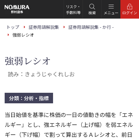
こ
の
リスク・
ペ
手数料等
検索
メニュー
ログイン
ー
ジ
の
トップ
証券用語解説集
証券用語解説集 - か行 -
本
強弱レシオ
文
へ
強弱レシオ
読み：きょうじゃくれしお
分類：分析・指標
当日始値を基準に株価の一日の値動きの幅を「エネ
ルギー」とし、強エネルギー（上げ幅）を弱エネル
ギー（下げ幅）で割って算出するＡレシオと、前日