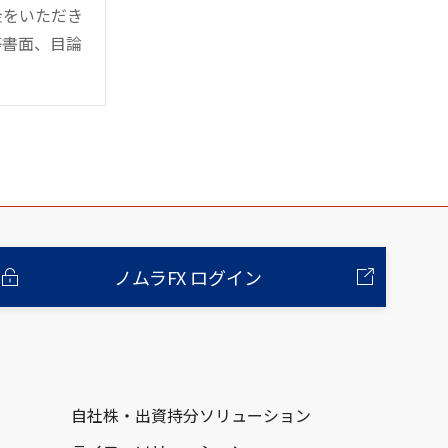
金をいただき
等書面、目論
ノムラFX ログイン
自社株・出資持分ソリューション