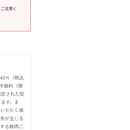
うご注意く
43％（税込
時手数料（換
設定された契
ります。ま
用いただく場
損失が生じる
管する銘柄ご