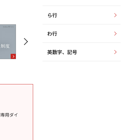
ら行
わ行
英数字、記号
様専用ダイ