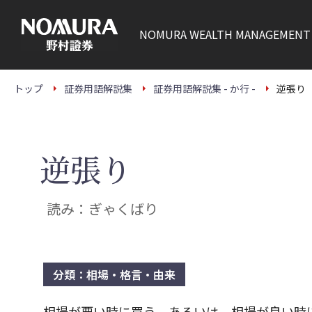
こ
の
ペ
NOMURA
WEALTH MANAGEMENT
ー
ジ
の
本
文
トップ
証券用語解説集
証券用語解説集 - か行 -
逆張り
へ
逆張り
読み：ぎゃくばり
分類：相場・格言・由来
相場が悪い時に買う、あるいは、相場が良い時