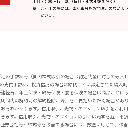
土日 9：00～17：00（祝日・年末年始を除く）
ご利用の際には、電話番号をお間違えのないよ
ださい。
定の手数料等（国内株式取引の場合は約定代金に対して最大1.
））の売買手数料、投資信託の場合は銘柄ごとに設定された購入
の諸経費、年金保険・終身保険・養老保険の場合は商品ごとに
定期間内の解約時の解約控除、等）をご負担いただく場合があ
るおそれがあります。信用取引、先物・オプション取引をご利
だきます。信用取引、先物・オプション取引には元本を超える
の証券会社等へ株式等を移管する場合には、数量に応じて、移