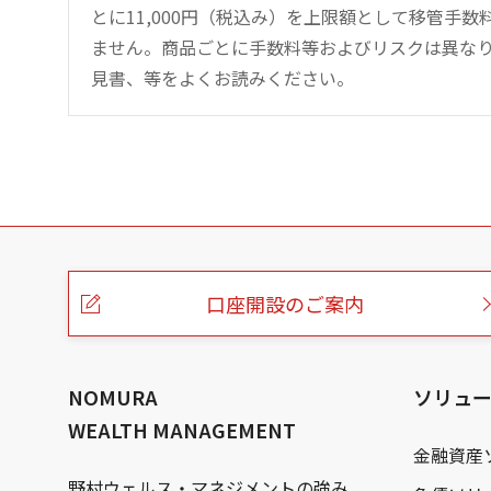
とに11,000円（税込み）を上限額として移管手
ません。商品ごとに手数料等およびリスクは異な
見書、等をよくお読みください。
こ
の
ペ
ー
口座開設のご案内
ジ
の
本
文
へ
NOMURA
ソリュ
WEALTH MANAGEMENT
金融資産
野村ウェルス・マネジメントの強み