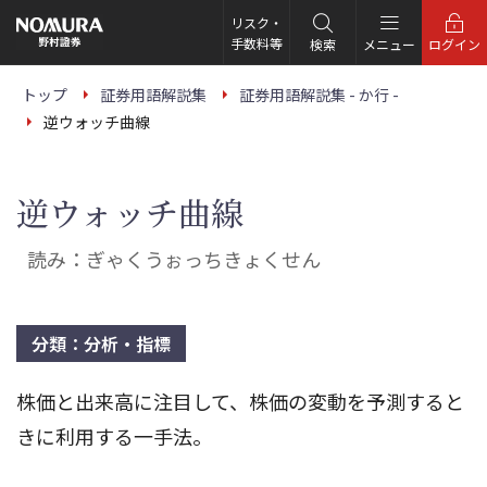
こ
の
リスク・
ペ
手数料等
検索
メニュー
ログイン
ー
ジ
の
トップ
証券用語解説集
証券用語解説集 - か行 -
本
逆ウォッチ曲線
文
へ
逆ウォッチ曲線
読み：ぎゃくうぉっちきょくせん
分類：分析・指標
株価と出来高に注目して、株価の変動を予測すると
きに利用する一手法。