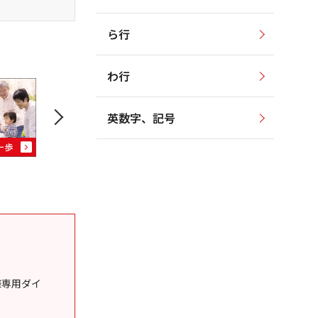
ら行
わ行
英数字、記号
様専用ダイ