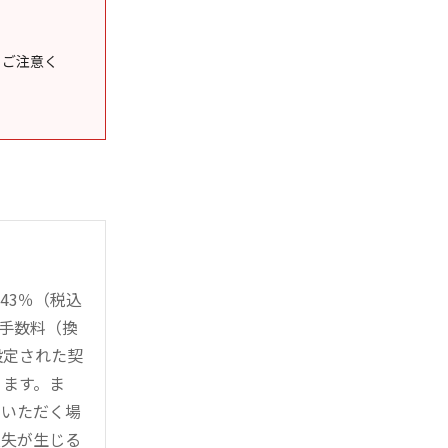
うご注意く
43％（税込
時手数料（換
設定された契
ります。ま
用いただく場
損失が生じる