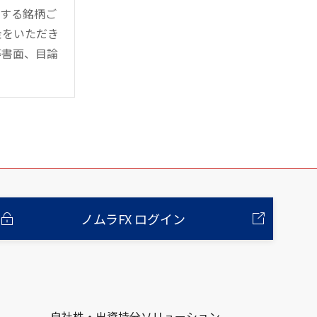
管する銘柄ご
金をいただき
等書面、目論
ノムラFX ログイン
自社株・出資持分ソリューション