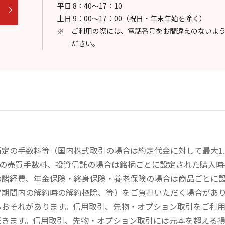
平日 8：40～17：10
土日 9：00～17：00（祝日・年末年始を除く）
ご利用の際には、電話番号をお間違えのないよ
ださい。
定の手数料等（国内株式取引の場合は約定代金に対して最大1.
））の売買手数料、投資信託の場合は銘柄ごとに設定された購入
の諸経費、年金保険・終身保険・養老保険の場合は商品ごとに
定期間内の解約時の解約控除、等）をご負担いただく場合があ
るおそれがあります。信用取引、先物・オプション取引をご利
だきます。信用取引、先物・オプション取引には元本を超える