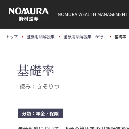
こ
の
ペ
NOMURA
WEALTH MANAGEMENT
ー
ジ
の
本
文
トップ
証券用語解説集
証券用語解説集 - か行 -
基礎率
へ
基礎率
読み：きそりつ
分類：年金・保険
年金制度において、掛金の算出等の財政計算を