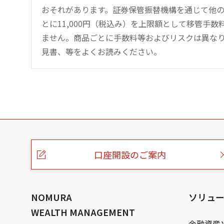
おそれがあります。証券保管振替機構を通じて他
とに11,000円（税込み）を上限額として移管手
ません。商品ごとに手数料等およびリスクは異な
見書、等をよくお読みください。
こ
の
ペ
ー
口座開設のご案内
ジ
の
本
文
へ
NOMURA
ソリュ
WEALTH MANAGEMENT
金融資産