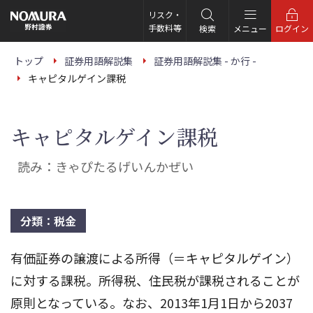
こ
の
リスク・
ペ
手数料等
検索
メニュー
ログイン
ー
ジ
の
トップ
証券用語解説集
証券用語解説集 - か行 -
本
キャピタルゲイン課税
文
へ
キャピタルゲイン課税
読み：きゃぴたるげいんかぜい
分類：税金
有価証券の譲渡による所得（＝キャピタルゲイン）
に対する課税。所得税、住民税が課税されることが
原則となっている。なお、2013年1月1日から2037