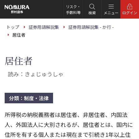
こ
の
リスク・
ペ
手数料等
検索
メニュー
ログイン
ー
ジ
の
トップ
証券用語解説集
証券用語解説集 - か行 -
本
居住者
文
へ
居住者
読み：きょじゅうしゃ
分類：制度・法律
所得税の納税義務者は居住者、非居住者、内国法
人、外国法人に大別されるが、居住者とは、国内に
住所を有する個人または現在まで引続き1年以上住