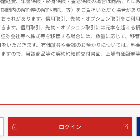
の諸経費、年金保険・終身保険・養老保険の場合は商品ごとに
定期間内の解約時の解約控除、等）をご負担いただく場合があ
るおそれがあります。信用取引、先物・オプション取引をご利
だきます。信用取引、先物・オプション取引には元本を超える
の証券会社等へ株式等を移管する場合には、数量に応じて、移
数料をいただきます。有価証券や金銭のお預かりについては、料
りますので、当該商品等の契約締結前交付書面、上場有価証券
ログイン