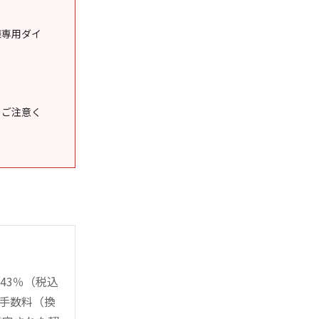
様専用ダイ
うご注意く
43％（税込
時手数料（換