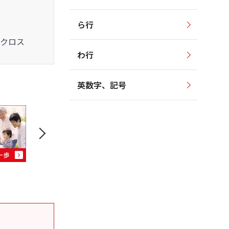
ら行
クロス
わ行
英数字、記号