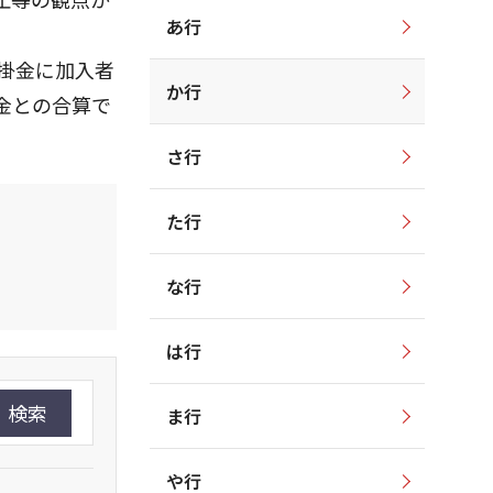
あ行
の掛金に加入者
か行
金との合算で
さ行
た行
な行
は行
検索
ま行
や行