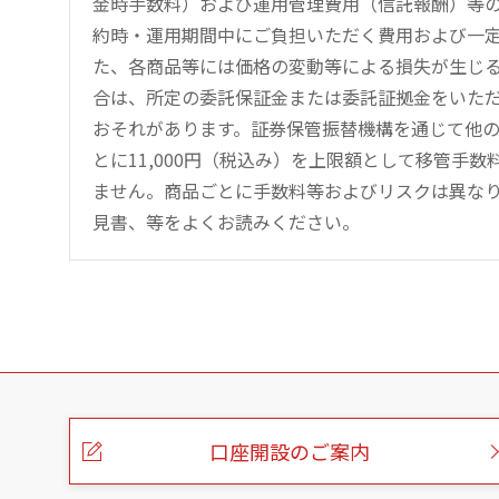
金時手数料）および運用管理費用（信託報酬）等
約時・運用期間中にご負担いただく費用および一
た、各商品等には価格の変動等による損失が生じ
合は、所定の委託保証金または委託証拠金をいた
おそれがあります。証券保管振替機構を通じて他
とに11,000円（税込み）を上限額として移管手
ません。商品ごとに手数料等およびリスクは異な
見書、等をよくお読みください。
こ
の
ペ
ー
口座開設のご案内
ジ
の
本