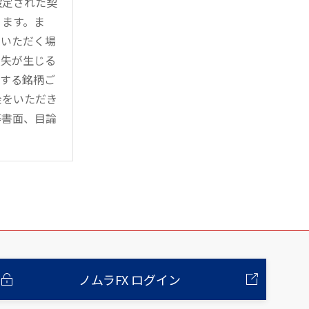
設定された契
ります。ま
用いただく場
損失が生じる
管する銘柄ご
金をいただき
等書面、目論
ノムラFX ログイン