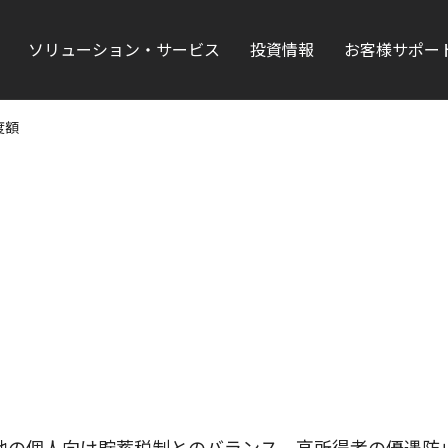
ソリューション・サービス
投資情報
お客様サポー
度額
他の個人向け貯蓄税制とのバランス、高所得者の優遇防