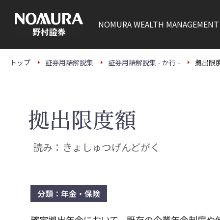
こ
の
ペ
NOMURA
WEALTH MANAGEMENT
ー
ジ
の
本
文
トップ
証券用語解説集
証券用語解説集 - か行 -
拠出限
へ
拠出限度額
読み：きょしゅつげんどがく
分類：年金・保険
確定拠出年金において、既存の企業年金制度や