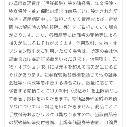
び運用管理費用（信託報酬）等の諸経費、年金保険・
終身保険・養老保険の場合は商品ごとに設定された契
約時・運用期間中にご負担いただく費用および一定期
間内の解約時の解約控除、等）をご負担いただく場合
があります。また、各商品等には価格の変動等による
損失が生じるおそれがあります。信用取引、先物・オ
プション取引をご利用いただく場合は、所定の委託保
証金または委託証拠金をいただきます。信用取引、先
物・オプション取引には元本を超える損失が生じるお
それがあります。証券保管振替機構を通じて他の証券
会社等へ株式等を移管する場合には、数量に応じて、
移管する銘柄ごとに11,000円（税込み）を上限額とし
て移管手数料をいただきます。有価証券や金銭のお預
かりについては、料金をいただきません。商品ごとに
手数料等およびリスクは異なりますので、当該商品等
の契約締結前交付書面、上場有価証券等書面、目論見