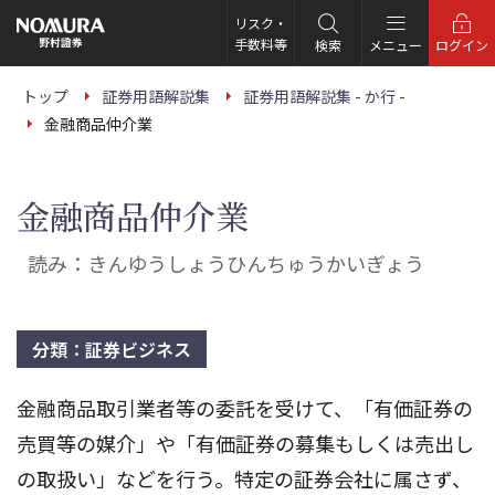
こ
の
リスク・
ペ
手数料等
検索
メニュー
ログイン
ー
ジ
の
トップ
証券用語解説集
証券用語解説集 - か行 -
本
金融商品仲介業
文
へ
金融商品仲介業
読み：きんゆうしょうひんちゅうかいぎょう
分類：証券ビジネス
金融商品取引業者等の委託を受けて、「有価証券の
売買等の媒介」や「有価証券の募集もしくは売出し
の取扱い」などを行う。特定の証券会社に属さず、