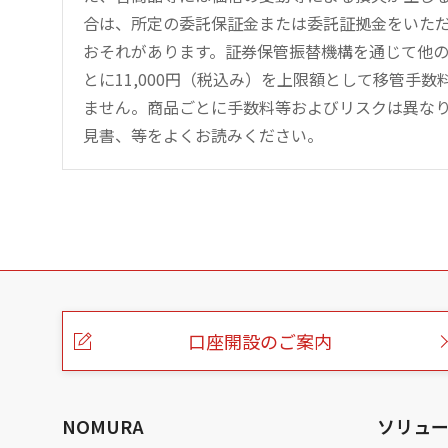
合は、所定の委託保証金または委託証拠金をいた
おそれがあります。証券保管振替機構を通じて他
とに11,000円（税込み）を上限額として移管手
ません。商品ごとに手数料等およびリスクは異な
見書、等をよくお読みください。
こ
の
ペ
ー
口座開設のご案内
ジ
の
本
文
へ
NOMURA
ソリュ