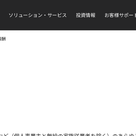
ソリューション・サービス
投資情報
お客様サポー
報酬
など（個人事業主と無給の家族従業者を除く）のあらゆ