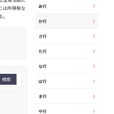
あ行
には所得税な
る。
か行
さ行
た行
な行
検索
は行
ま行
や行