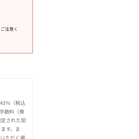
うご注意く
43％（税込
時手数料（換
設定された契
ります。ま
用いただく場