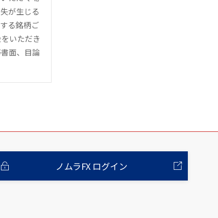
損失が生じる
管する銘柄ご
金をいただき
等書面、目論
ノムラFX ログイン