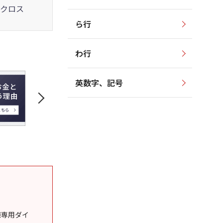
クロス
ら行
わ行
英数字、記号
様専用ダイ