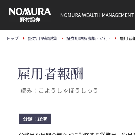
こ
の
ペ
NOMURA
WEALTH MANAGEMENT
ー
ジ
の
本
文
トップ
証券用語解説集
証券用語解説集 - か行 -
雇用者
へ
雇用者報酬
読み：こようしゃほうしゅう
分類：経済
公務員や民間企業などに勤務する従業員、役員