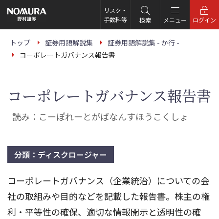
こ
の
リスク・
ペ
手数料等
検索
メニュー
ログイン
ー
ジ
の
トップ
証券用語解説集
証券用語解説集 - か行 -
本
コーポレートガバナンス報告書
文
へ
コーポレートガバナンス報告書
読み：こーぽれーとがばなんすほうこくしょ
分類：ディスクロージャー
コーポレートガバナンス（企業統治）についての会
社の取組みや目的などを記載した報告書。株主の権
利・平等性の確保、適切な情報開示と透明性の確