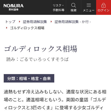
こ
の
リスク・
ペ
手数料等
検索
メニュー
ログイン
ー
ジ
の
トップ
証券用語解説集
証券用語解説集 - か行 -
本
ゴルディロックス相場
文
へ
ゴルディロックス相場
読み：ごるでぃろっくすそうば
分類：相場・格言・由来
過熱もせず冷え込みもしない、適度な状況にある相
場のこと。適温相場ともいう。英国の童話「ゴルデ
ィロックスと3匹のくま」に登場する少女ゴルディ