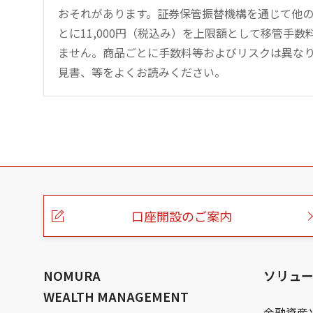
おそれがあります。証券保管振替機構を通じて他
とに11,000円（税込み）を上限額として移管手
ません。商品ごとに手数料等およびリスクは異な
見書、等をよくお読みください。
こ
の
ペ
ー
口座開設のご案内
ジ
の
本
文
へ
NOMURA
ソリュ
WEALTH MANAGEMENT
金融資産