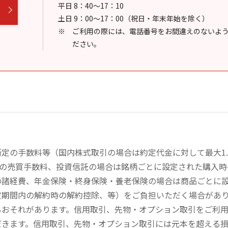
平日 8：40～17：10
土日 9：00～17：00（祝日・年末年始を除く）
ご利用の際には、電話番号をお間違えのないよ
ださい。
定の手数料等（国内株式取引の場合は約定代金に対して最大1.
））の売買手数料、投資信託の場合は銘柄ごとに設定された購入
の諸経費、年金保険・終身保険・養老保険の場合は商品ごとに
定期間内の解約時の解約控除、等）をご負担いただく場合があ
るおそれがあります。信用取引、先物・オプション取引をご利
だきます。信用取引、先物・オプション取引には元本を超える