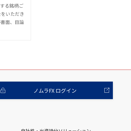
管する銘柄ご
金をいただき
等書面、目論
ノムラFX ログイン
自社株・出資持分ソリューション