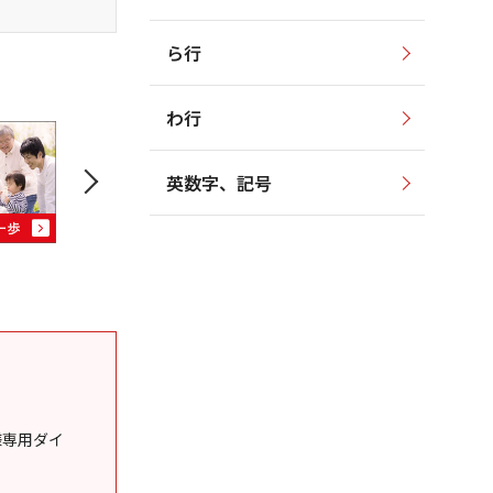
ら行
わ行
英数字、記号
様専用ダイ