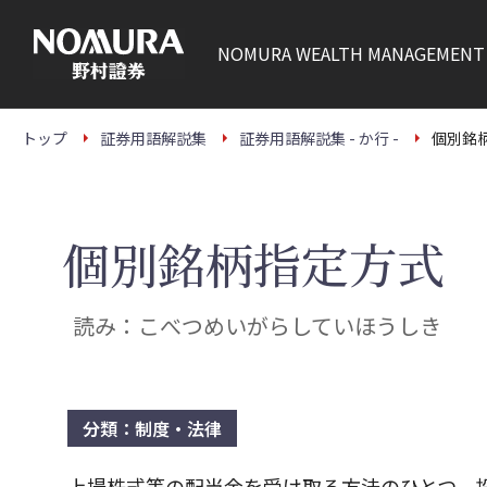
こ
の
ペ
NOMURA
WEALTH MANAGEMENT
ー
ジ
の
本
文
トップ
証券用語解説集
証券用語解説集 - か行 -
個別銘
へ
個別銘柄指定方式
読み：こべつめいがらしていほうしき
分類：制度・法律
上場株式等の配当金を受け取る方法のひとつ。