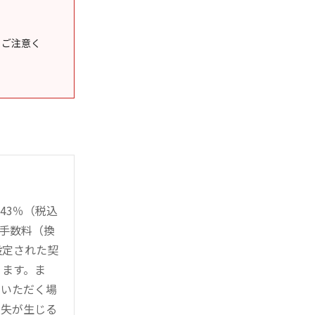
うご注意く
43％（税込
時手数料（換
設定された契
ります。ま
用いただく場
損失が生じる