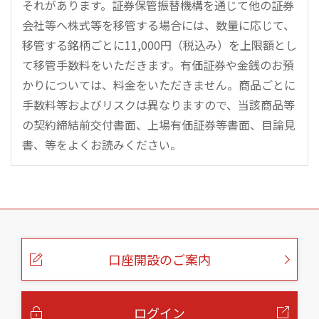
それがあります。証券保管振替機構を通じて他の証券
会社等へ株式等を移管する場合には、数量に応じて、
移管する銘柄ごとに11,000円（税込み）を上限額とし
て移管手数料をいただきます。有価証券や金銭のお預
かりについては、料金をいただきません。商品ごとに
手数料等およびリスクは異なりますので、当該商品等
の契約締結前交付書面、上場有価証券等書面、目論見
書、等をよくお読みください。
こ
の
ペ
ー
口座開設のご案内
ジ
の
本
文
へ
ログイン