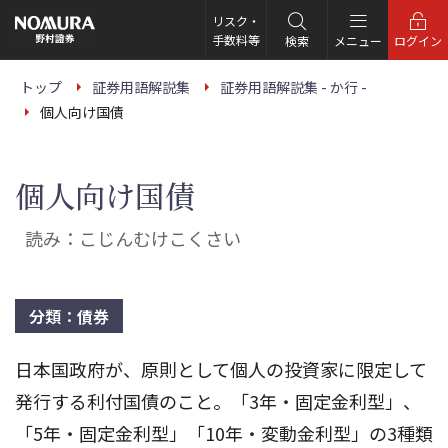
こ
の
リスク・
ペ
手数料等
検索
メニュー
ログイン
ー
ジ
の
トップ
証券用語解説集
証券用語解説集 - か行 -
本
個人向け国債
文
へ
個人向け国債
読み：こじんむけこくさい
分類：債券
日本国政府が、原則として個人の投資家に限定して
発行する利付国債のこと。「3年・固定金利型」、
「5年・固定金利型」「10年・変動金利型」の3種類