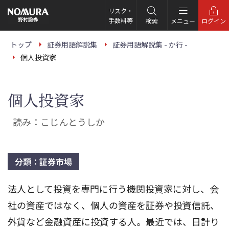
こ
の
リスク・
ペ
手数料等
検索
メニュー
ログイン
ー
ジ
の
トップ
証券用語解説集
証券用語解説集 - か行 -
本
個人投資家
文
へ
個人投資家
読み：こじんとうしか
分類：証券市場
法人として投資を専門に行う機関投資家に対し、会
社の資産ではなく、個人の資産を証券や投資信託、
外貨など金融資産に投資する人。最近では、日計り