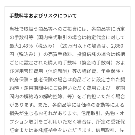
手数料等およびリスクについて
当社で取扱う商品等へのご投資には、各商品等に所定
の手数料等（国内株式取引の場合は約定代金に対して
最大1.43％（税込み）（20万円以下の場合は、2,860
円（税込み））の売買手数料、投資信託の場合は銘柄
ごとに設定された購入時手数料（換金時手数料）およ
び運用管理費用（信託報酬）等の諸経費、年金保険・
終身保険・養老保険の場合は商品ごとに設定された契
約時・運用期間中にご負担いただく費用および一定期
間内の解約時の解約控除、等）をご負担いただく場合
があります。また、各商品等には価格の変動等による
損失が生じるおそれがあります。信用取引、先物・オ
プション取引をご利用いただく場合は、所定の委託保
証金または委託証拠金をいただきます。信用取引、先