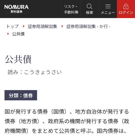
こ
の
リスク・
ペ
手数料等
検索
メニュー
ログイン
ー
ジ
の
トップ
証券用語解説集
証券用語解説集 - か行 -
本
公共債
文
へ
公共債
読み：こうきょうさい
分類：債券
国が発行する債券（国債）、地方自治体が発行する
債券（地方債）、政府系の機関が発行する債券（政
府機関債）をまとめて公共債と呼ぶ。国内債券は、