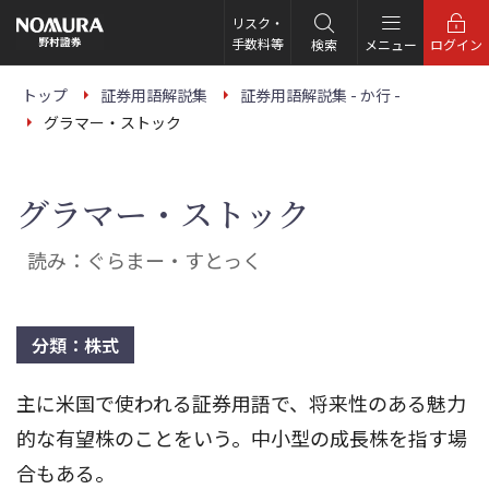
こ
の
リスク・
ペ
手数料等
検索
メニュー
ログイン
ー
ジ
の
トップ
証券用語解説集
証券用語解説集 - か行 -
本
グラマー・ストック
文
へ
グラマー・ストック
読み：ぐらまー・すとっく
分類：株式
主に米国で使われる証券用語で、将来性のある魅力
的な有望株のことをいう。中小型の成長株を指す場
合もある。