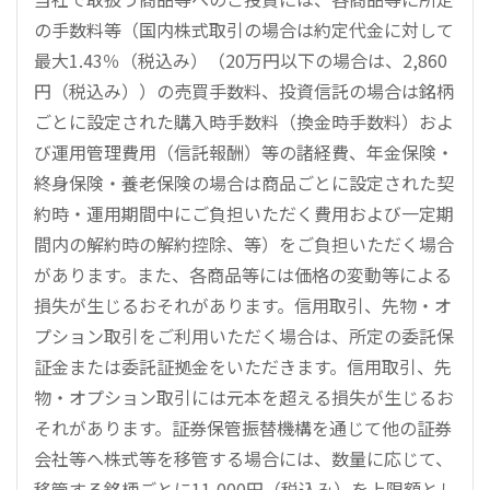
の手数料等（国内株式取引の場合は約定代金に対して
最大1.43％（税込み）（20万円以下の場合は、2,860
円（税込み））の売買手数料、投資信託の場合は銘柄
ごとに設定された購入時手数料（換金時手数料）およ
び運用管理費用（信託報酬）等の諸経費、年金保険・
終身保険・養老保険の場合は商品ごとに設定された契
約時・運用期間中にご負担いただく費用および一定期
間内の解約時の解約控除、等）をご負担いただく場合
があります。また、各商品等には価格の変動等による
損失が生じるおそれがあります。信用取引、先物・オ
プション取引をご利用いただく場合は、所定の委託保
証金または委託証拠金をいただきます。信用取引、先
物・オプション取引には元本を超える損失が生じるお
それがあります。証券保管振替機構を通じて他の証券
会社等へ株式等を移管する場合には、数量に応じて、
移管する銘柄ごとに11,000円（税込み）を上限額とし