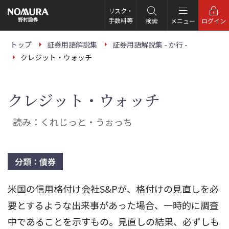
こ
の
リスク・
ペ
手数料等
検索
メニュー
ログイン
ー
ジ
の
トップ
証券用語解説集
証券用語解説集 - か行 -
本
クレジット・ウォッチ
文
へ
クレジット・ウォッチ
読み：くれじっと・うぉっち
分類：債券
米国の信用格付け会社S&Pが、格付けの見直しを必
要とするような出来事があった場合、一時的に調査
中であることを示すもの。見直しの結果、必ずしも