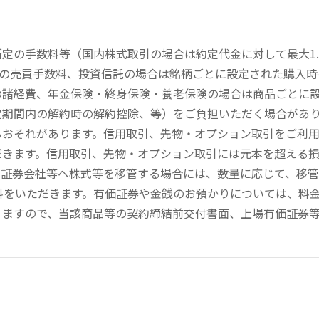
定の手数料等（国内株式取引の場合は約定代金に対して最大1.
））の売買手数料、投資信託の場合は銘柄ごとに設定された購入
の諸経費、年金保険・終身保険・養老保険の場合は商品ごとに
定期間内の解約時の解約控除、等）をご負担いただく場合があ
るおそれがあります。信用取引、先物・オプション取引をご利
だきます。信用取引、先物・オプション取引には元本を超える
の証券会社等へ株式等を移管する場合には、数量に応じて、移
数料をいただきます。有価証券や金銭のお預かりについては、料
りますので、当該商品等の契約締結前交付書面、上場有価証券