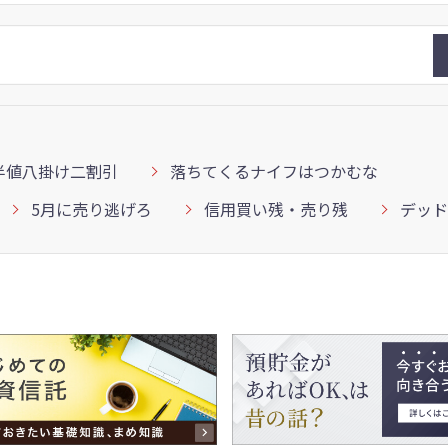
半値八掛け二割引
落ちてくるナイフはつかむな
5月に売り逃げろ
信用買い残・売り残
デッド