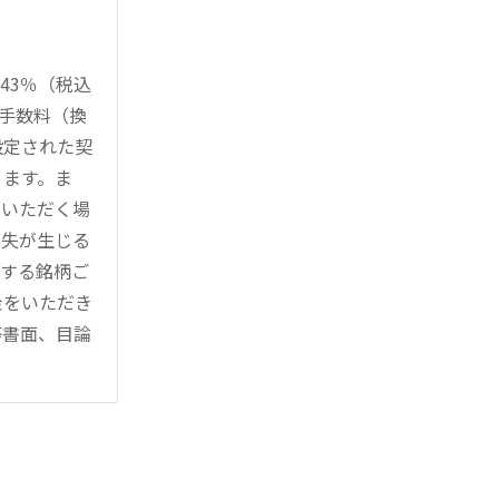
43％（税込
時手数料（換
設定された契
ります。ま
用いただく場
損失が生じる
管する銘柄ご
金をいただき
等書面、目論