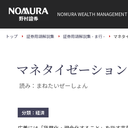
こ
の
ペ
NOMURA
WEALTH MANAGEMENT
ー
ジ
の
本
文
トップ
証券用語解説集
証券用語解説集 - ま行 -
マネタ
へ
マネタイゼーション
読み：まねたいぜーしょん
分類：経済
広義には「貨幣化・現金化すること」を指す言葉（