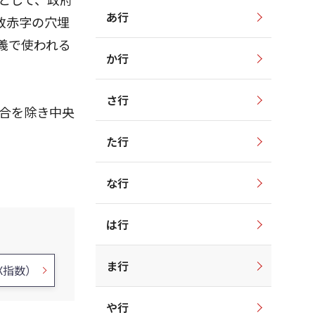
あ行
政赤字の穴埋
義で使われる
か行
さ行
合を除き中央
た行
な行
は行
ま行
X指数）
や行