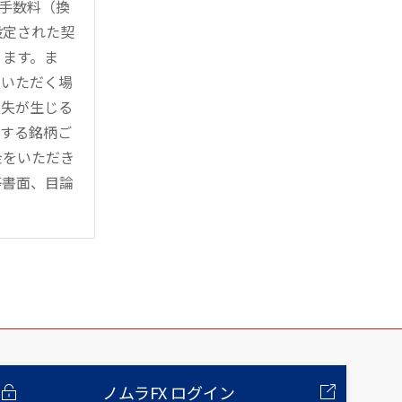
時手数料（換
設定された契
ります。ま
用いただく場
損失が生じる
管する銘柄ご
金をいただき
等書面、目論
ノムラFX ログイン