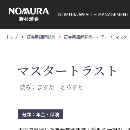
こ
の
ペ
NOMURA
WEALTH MANAGEMENT
ー
ジ
の
本
文
トップ
証券用語解説集
証券用語解説集 - ま行 -
マスタ
へ
マスタートラスト
読み：ますたーとらすと
分類：年金・保険
米国で発展した年金基金運営・管理の仕組み。