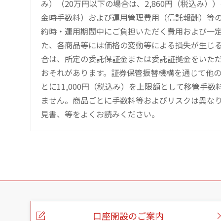
み）（20万円以下の場合は、2,860円（税込み
金時手数料）および運用管理費用（信託報酬）等
約時・運用期間中にご負担いただく費用および一
た、各商品等には価格の変動等による損失が生じ
合は、所定の委託保証金または委託証拠金をいた
おそれがあります。証券保管振替機構を通じて他
とに11,000円（税込み）を上限額として移管手
ません。商品ごとに手数料等およびリスクは異な
見書、等をよくお読みください。
こ
の
ペ
ー
口座開設のご案内
ジ