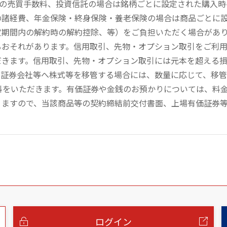
））の売買手数料、投資信託の場合は銘柄ごとに設定された購入
の諸経費、年金保険・終身保険・養老保険の場合は商品ごとに
定期間内の解約時の解約控除、等）をご負担いただく場合があ
るおそれがあります。信用取引、先物・オプション取引をご利
だきます。信用取引、先物・オプション取引には元本を超える
の証券会社等へ株式等を移管する場合には、数量に応じて、移
数料をいただきます。有価証券や金銭のお預かりについては、料
りますので、当該商品等の契約締結前交付書面、上場有価証券
ログイン