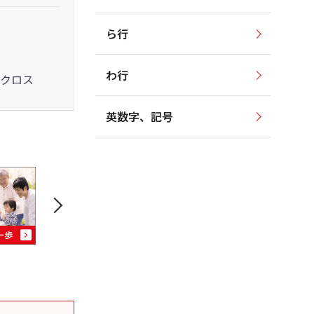
ら行
わ行
クロス
英数字、記号