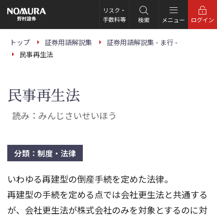
こ
の
リスク・
ペ
手数料等
検索
メニュー
ログイン
ー
ジ
の
トップ
証券用語解説集
証券用語解説集 - ま行 -
本
民事再生法
文
へ
民事再生法
読み：みんじさいせいほう
分類：制度・法律
いわゆる再建型の倒産手続を定めた法律。
再建型の手続を定める点では会社更生法と共通する
が、会社更生法が株式会社のみを対象とするのに対