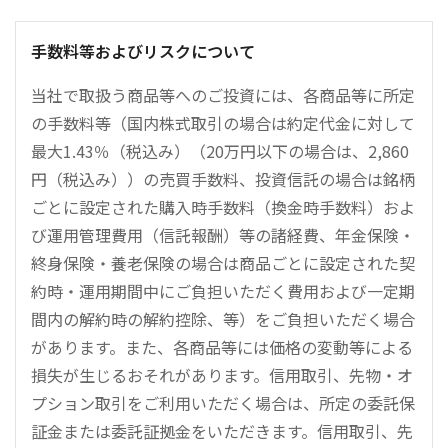
手数料等およびリスクについて
当社で取扱う商品等へのご投資には、各商品等に所定
の手数料等（国内株式取引の場合は約定代金に対して
最大1.43％（税込み）（20万円以下の場合は、2,860
円（税込み））の売買手数料、投資信託の場合は銘柄
ごとに設定された購入時手数料（換金時手数料）およ
び運用管理費用（信託報酬）等の諸経費、年金保険・
終身保険・養老保険の場合は商品ごとに設定された契
約時・運用期間中にご負担いただく費用および一定期
間内の解約時の解約控除、等）をご負担いただく場合
があります。また、各商品等には価格の変動等による
損失が生じるおそれがあります。信用取引、先物・オ
プション取引をご利用いただく場合は、所定の委託保
証金または委託証拠金をいただきます。信用取引、先