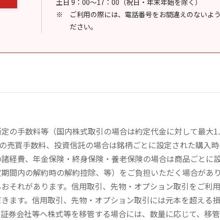
土日 9：00～17：00（祝日・年末年始を除く）
ご利用の際には、電話番号をお間違えのないよ
ださい。
定の手数料等（国内株式取引の場合は約定代金に対して最大1.
））の売買手数料、投資信託の場合は銘柄ごとに設定された購入
の諸経費、年金保険・終身保険・養老保険の場合は商品ごとに
定期間内の解約時の解約控除、等）をご負担いただく場合があ
るおそれがあります。信用取引、先物・オプション取引をご利
だきます。信用取引、先物・オプション取引には元本を超える
の証券会社等へ株式等を移管する場合には、数量に応じて、移