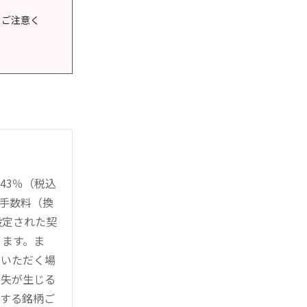
うご注意く
43％（税込
時手数料（換
設定された契
ります。ま
用いただく場
損失が生じる
管する銘柄ご