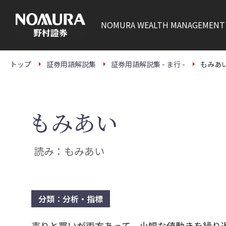
こ
の
ペ
NOMURA
WEALTH MANAGEMENT
ー
ジ
の
本
文
トップ
証券用語解説集
証券用語解説集 - ま行 -
もみあ
へ
もみあい
読み：もみあい
分類：分析・指標
売りと買いが両方あって、小幅な値動きを繰り