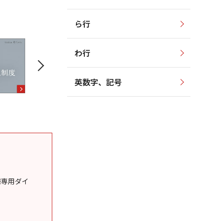
ら行
わ行
英数字、記号
様専用ダイ