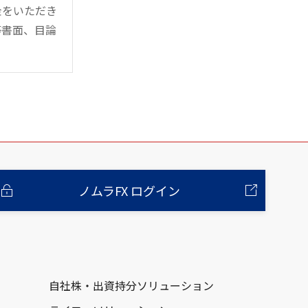
金をいただき
等書面、目論
ノムラFX ログイン
自社株・出資持分ソリューション