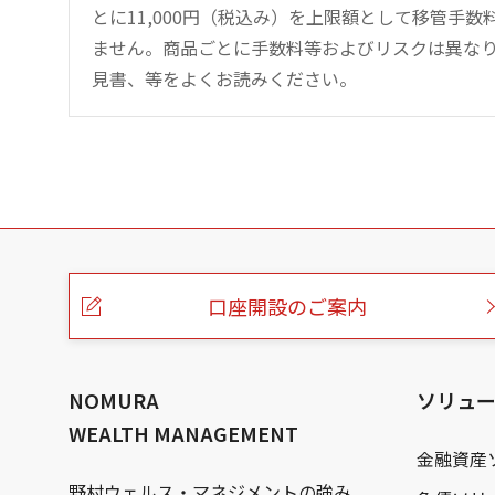
とに11,000円（税込み）を上限額として移管手
ません。商品ごとに手数料等およびリスクは異な
見書、等をよくお読みください。
こ
の
ペ
ー
口座開設のご案内
ジ
の
本
文
へ
NOMURA
ソリュ
WEALTH MANAGEMENT
金融資産
野村ウェルス・マネジメントの強み