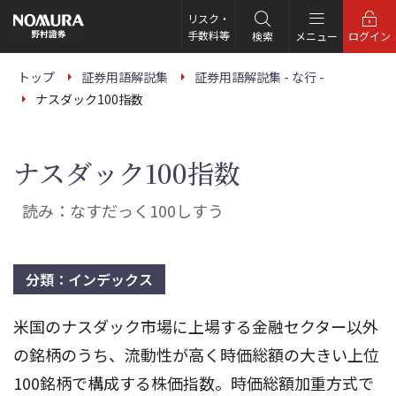
こ
の
リスク・
ペ
手数料等
検索
メニュー
ログイン
ー
ジ
の
トップ
証券用語解説集
証券用語解説集 - な行 -
本
ナスダック100指数
文
へ
ナスダック100指数
読み：なすだっく100しすう
分類：インデックス
米国のナスダック市場に上場する金融セクター以外
の銘柄のうち、流動性が高く時価総額の大きい上位
100銘柄で構成する株価指数。時価総額加重方式で