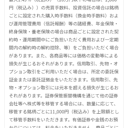
円（税込み））の売買手数料、投資信託の場合は銘柄
ごとに設定された購入時手数料（換金時手数料）およ
び運用管理費用（信託報酬）等の諸経費、年金保険・
終身保険・養老保険の場合は商品ごとに設定された契
約時・運用期間中にご負担いただく費用および一定期
間内の解約時の解約控除、等）をご負担いただく場合
があります。また、各商品等には価格の変動等による
損失が生じるおそれがあります。信用取引、先物・オ
プション取引をご利用いただく場合は、所定の委託保
証金または委託証拠金をいただきます。信用取引、先
物・オプション取引には元本を超える損失が生じるお
それがあります。証券保管振替機構を通じて他の証券
会社等へ株式等を移管する場合には、数量に応じて、
移管する銘柄ごとに11,000円（税込み）を上限額とし
て移管手数料をいただきます。有価証券や金銭のお預
かりについては、料金をいただきません。商品ごとに