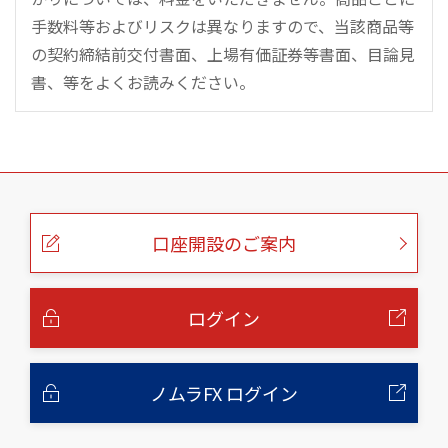
手数料等およびリスクは異なりますので、当該商品等
の契約締結前交付書面、上場有価証券等書面、目論見
書、等をよくお読みください。
こ
の
ペ
ー
口座開設のご案内
ジ
の
本
文
へ
ログイン
ノムラFX ログイン