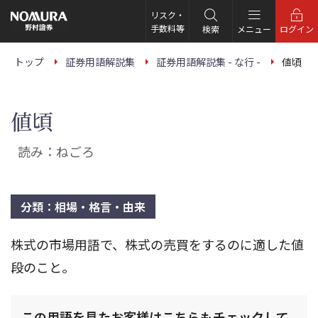
こ
の
リスク・
ペ
手数料等
検索
メニュー
ログイン
ー
ジ
の
トップ
証券用語解説集
証券用語解説集 - な行 -
値頃
本
文
へ
値頃
読み：ねごろ
分類：相場・格言・由来
株式の市場用語で、株式の売買をするのに適した値
段のこと。
この用語を見たお客様はこちらもチェックして