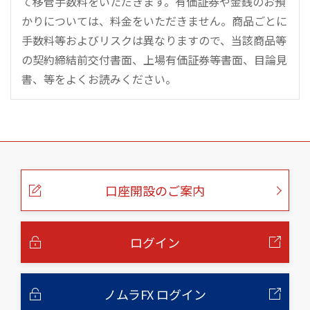
て移管手数料をいただきます。有価証券や金銭のお預
かりについては、料金をいただきません。商品ごとに
手数料等およびリスクは異なりますので、当該商品等
の契約締結前交付書面、上場有価証券等書面、目論見
書、等をよくお読みください。
こ
の
ペ
ー
口座開設のご案内
ジ
の
本
文
へ
ログイン
ノムラFX ログイン