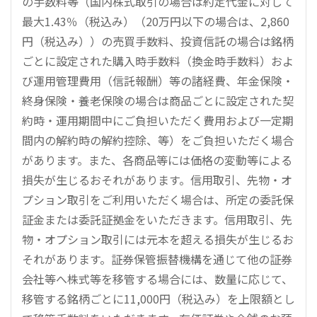
の手数料等（国内株式取引の場合は約定代金に対して
最大1.43％（税込み）（20万円以下の場合は、2,860
円（税込み））の売買手数料、投資信託の場合は銘柄
ごとに設定された購入時手数料（換金時手数料）およ
び運用管理費用（信託報酬）等の諸経費、年金保険・
終身保険・養老保険の場合は商品ごとに設定された契
約時・運用期間中にご負担いただく費用および一定期
間内の解約時の解約控除、等）をご負担いただく場合
があります。また、各商品等には価格の変動等による
損失が生じるおそれがあります。信用取引、先物・オ
プション取引をご利用いただく場合は、所定の委託保
証金または委託証拠金をいただきます。信用取引、先
物・オプション取引には元本を超える損失が生じるお
それがあります。証券保管振替機構を通じて他の証券
会社等へ株式等を移管する場合には、数量に応じて、
移管する銘柄ごとに11,000円（税込み）を上限額とし