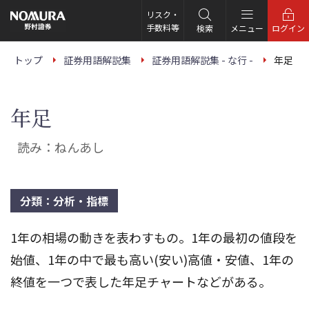
こ
の
リスク・
ペ
手数料等
検索
メニュー
ログイン
ー
ジ
の
トップ
証券用語解説集
証券用語解説集 - な行 -
年足
本
文
へ
年足
読み：ねんあし
分類：分析・指標
1年の相場の動きを表わすもの。1年の最初の値段を
始値、1年の中で最も高い(安い)高値・安値、1年の
終値を一つで表した年足チャートなどがある。