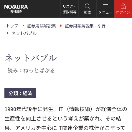
こ
の
リスク・
ペ
手数料等
検索
メニュー
ログイン
ー
ジ
の
トップ
証券用語解説集
証券用語解説集 - な行 -
本
ネットバブル
文
へ
ネットバブル
読み：ねっとばぶる
分類：経済
1990年代後半に発生。IT（情報技術）が経済全体の
生産性を向上させるという考えが築かれ、その結
果、アメリカを中心にIT関連企業の株価がこぞって