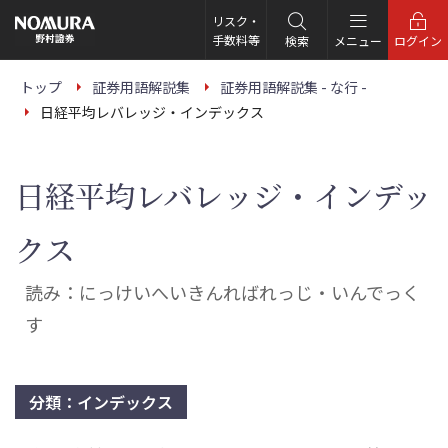
こ
の
リスク・
ペ
手数料等
検索
メニュー
ログイン
ー
ジ
の
トップ
証券用語解説集
証券用語解説集 - な行 -
本
日経平均レバレッジ・インデックス
文
へ
日経平均レバレッジ・インデッ
クス
読み：にっけいへいきんればれっじ・いんでっく
す
分類：インデックス