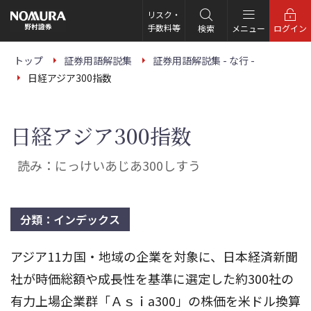
こ
の
リスク・
ペ
手数料等
検索
メニュー
ログイン
ー
ジ
の
トップ
証券用語解説集
証券用語解説集 - な行 -
本
日経アジア300指数
文
へ
日経アジア300指数
読み：にっけいあじあ300しすう
分類：インデックス
アジア11カ国・地域の企業を対象に、日本経済新聞
社が時価総額や成長性を基準に選定した約300社の
有力上場企業群「Ａｓｉa300」の株価を米ドル換算