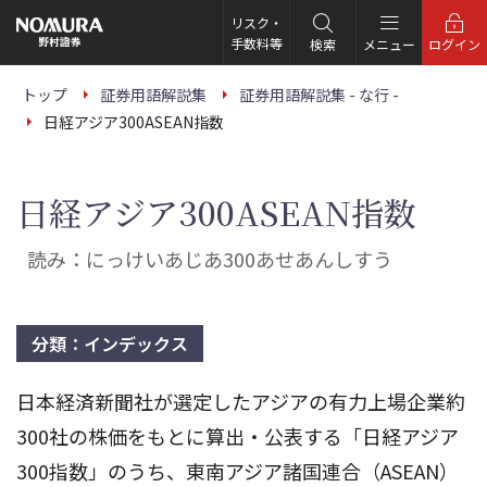
こ
の
リスク・
ペ
手数料等
検索
メニュー
ログイン
ー
ジ
の
トップ
証券用語解説集
証券用語解説集 - な行 -
本
日経アジア300ASEAN指数
文
へ
日経アジア300ASEAN指数
読み：にっけいあじあ300あせあんしすう
分類：インデックス
日本経済新聞社が選定したアジアの有力上場企業約
300社の株価をもとに算出・公表する「日経アジア
300指数」のうち、東南アジア諸国連合（ASEAN）