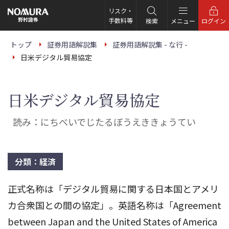
こ
の
リスク・
ペ
手数料等
検索
メニュー
ログイン
ー
ジ
の
トップ
証券用語解説集
証券用語解説集 - な行 -
本
日米デジタル貿易協定
文
へ
日米デジタル貿易協定
読み：にちべいでじたるぼうえききょうてい
分類：経済
正式名称は「デジタル貿易に関する日本国とアメリ
カ合衆国との間の協定」。英語名称は「Agreement
between Japan and the United States of America