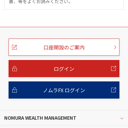
書、等をよくお読みください。
こ
の
ペ
ー
口座開設のご案内
ジ
の
本
文
へ
ログイン
ノムラFX ログイン
NOMURA WEALTH MANAGEMENT