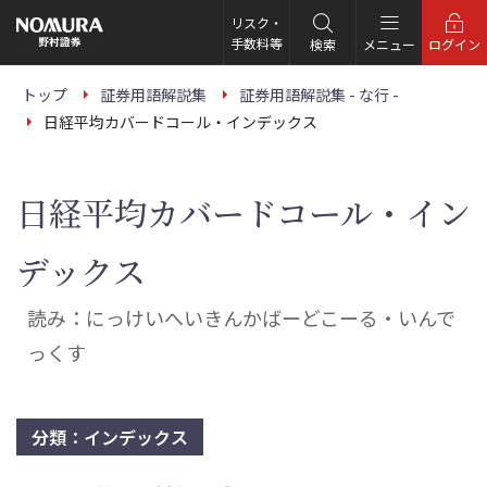
こ
の
リスク・
ペ
手数料等
検索
メニュー
ログイン
ー
ジ
の
トップ
証券用語解説集
証券用語解説集 - な行 -
本
日経平均カバードコール・インデックス
文
へ
日経平均カバードコール・イン
デックス
読み：にっけいへいきんかばーどこーる・いんで
っくす
分類：インデックス